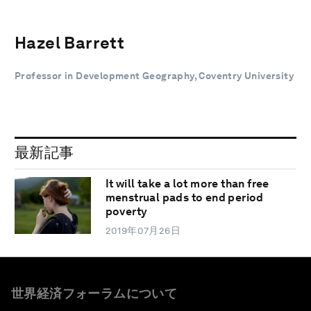
Hazel Barrett
Professor in Development Geography, Coventry University
最新記事
It will take a lot more than free
menstrual pads to end period
poverty
2019年07月26日
世界経済フォーラムについて