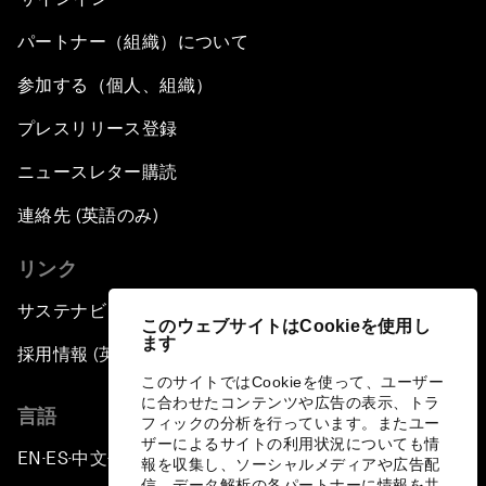
パートナー（組織）について
参加する（個人、組織）
プレスリリース登録
ニュースレター購読
連絡先 (英語のみ)
リンク
サステナビリティへの取り組み
このウェブサイトはCookieを使用し
ます
採用情報 (英語のみ)
このサイトではCookieを使って、ユーザー
に合わせたコンテンツや広告の表示、トラ
言語
フィックの分析を行っています。またユー
ザーによるサイトの利用状況についても情
EN
ES
中文
日本語
▪
▪
▪
報を収集し、ソーシャルメディアや広告配
信、データ解析の各パートナーに情報を共