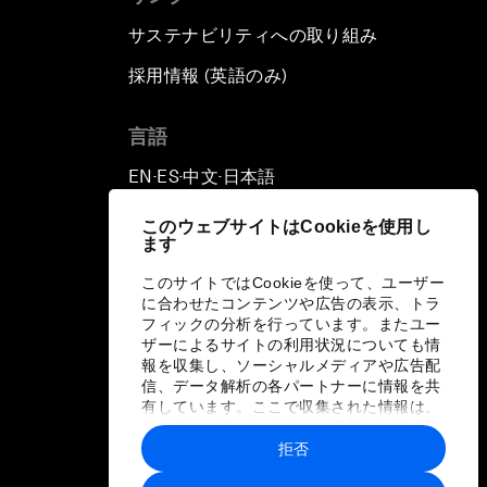
サステナビリティへの取り組み
採用情報 (英語のみ)
て
言語
EN
ES
中文
日本語
▪
▪
▪
このウェブサイトはCookieを使用し
ます
このサイトではCookieを使って、ユーザー
に合わせたコンテンツや広告の表示、トラ
フィックの分析を行っています。またユー
ザーによるサイトの利用状況についても情
報を収集し、ソーシャルメディアや広告配
信、データ解析の各パートナーに情報を共
有しています。ここで収集された情報は、
ユーザーが各パートナーに提供した他の情
報や各パートナーのサービスを使用した際
拒否
に収集された情報と組み合わされ、各パー