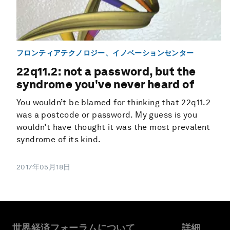
フロンティアテクノロジー、イノベーションセンター
22q11.2: not a password, but the
syndrome you've never heard of
You wouldn’t be blamed for thinking that 22q11.2
was a postcode or password. My guess is you
wouldn’t have thought it was the most prevalent
syndrome of its kind.
2017年05月18日
世界経済フォーラムについて
詳細