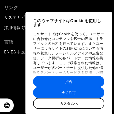
リンク
サステナビリティへの取り組み
このウェブサイトはCookieを使用し
ます
採用情報 (英語のみ)
このサイトではCookieを使って、ユーザー
に合わせたコンテンツや広告の表示、トラ
言語
フィックの分析を行っています。またユー
ザーによるサイトの利用状況についても情
EN
ES
中文
日本語
▪
▪
▪
報を収集し、ソーシャルメディアや広告配
信、データ解析の各パートナーに情報を共
有しています。ここで収集された情報は、
ユーザーが各パートナーに提供した他の情
報や各パートナーのサービスを使用した際
に収集された情報と組み合わされ、各パー
拒否
トナーによって使用されることがありま
プライバシーポリシーと利用規約
す。
全て許可
サイトマップ
カスタム化
©
2026
世界経済フォーラム
EN
ES
中文
日本語