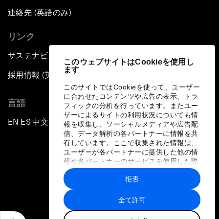
連絡先 (英語のみ)
リンク
サステナビリティへの取り組み
このウェブサイトはCookieを使用し
ます
採用情報 (英語のみ)
このサイトではCookieを使って、ユーザー
に合わせたコンテンツや広告の表示、トラ
言語
フィックの分析を行っています。またユー
ザーによるサイトの利用状況についても情
EN
ES
中文
日本語
▪
▪
▪
報を収集し、ソーシャルメディアや広告配
信、データ解析の各パートナーに情報を共
有しています。ここで収集された情報は、
ユーザーが各パートナーに提供した他の情
報や各パートナーのサービスを使用した際
に収集された情報と組み合わされ、各パー
拒否
トナーによって使用されることがありま
プライバシーポリシーと利用規約
す。
全て許可
サイトマップ