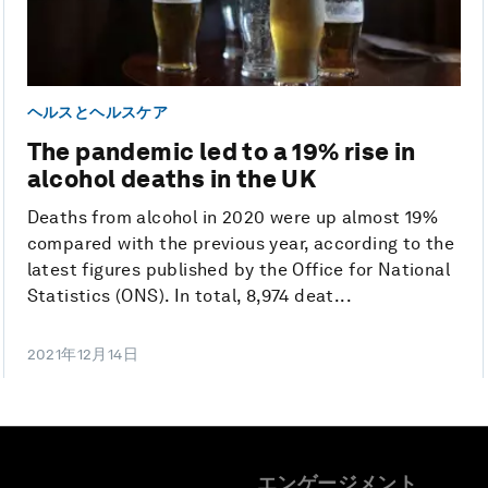
ヘルスとヘルスケア
The pandemic led to a 19% rise in
alcohol deaths in the UK
Deaths from alcohol in 2020 were up almost 19%
compared with the previous year, according to the
latest figures published by the Office for National
Statistics (ONS). In total, 8,974 deat...
2021年12月14日
エンゲージメント