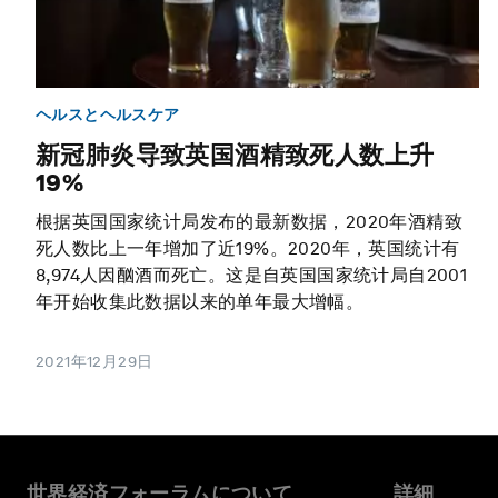
ヘルスとヘルスケア
新冠肺炎导致英国酒精致死人数上升
19%
根据英国国家统计局发布的最新数据，2020年酒精致
死人数比上一年增加了近19%。2020年，英国统计有
8,974人因酗酒而死亡。这是自英国国家统计局自2001
年开始收集此数据以来的单年最大增幅。
2021年12月29日
世界経済フォーラムについて
詳細