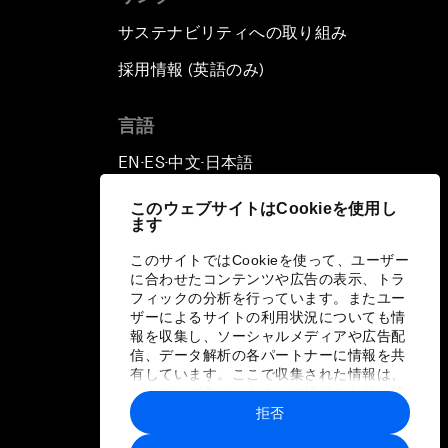
サステナビリティへの取り組み
採用情報 (英語のみ)
て
言語
EN
ES
中文
日本語
▪
▪
▪
このウェブサイトはCookieを使用し
ます
このサイトではCookieを使って、ユーザー
に合わせたコンテンツや広告の表示、トラ
フィックの分析を行っています。またユー
ザーによるサイトの利用状況についても情
報を収集し、ソーシャルメディアや広告配
信、データ解析の各パートナーに情報を共
有しています。ここで収集された情報は、
ユーザーが各パートナーに提供した他の情
報や各パートナーのサービスを使用した際
拒否
に収集された情報と組み合わされ、各パー