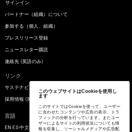
サインイン
パートナー（組織）について
参加する（個人、組織）
プレスリリース登録
ニュースレター購読
連絡先 (英語のみ)
リンク
サステナビリティへの取り組み
このウェブサイトはCookieを使用し
ます
採用情報 (英語のみ)
このサイトではCookieを使って、ユーザー
に合わせたコンテンツや広告の表示、トラ
言語
フィックの分析を行っています。またユー
ザーによるサイトの利用状況についても情
EN
ES
中文
日本語
▪
▪
▪
報を収集し、ソーシャルメディアや広告配