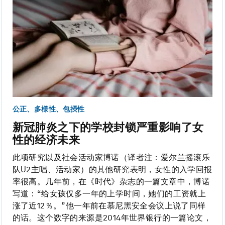
公正、多様性、包摂性
新冠肺炎之下的学校封锁严重影响了女
性的经济未来
此项研究以及社会活动家博诺（译者注：爱尔兰摇滚乐
队U2主唱、活动家）的其他研究表明，女性的入学回报
率很高。几年前，在《时代》杂志的一篇文章中，博诺
写道：“给女孩仅多一年的上学时间，她们的工资就上
涨了近12％。”他一年前在慕尼黑安全会议上说了同样
的话。这个数字的来源是2014年世界银行的一篇论文，