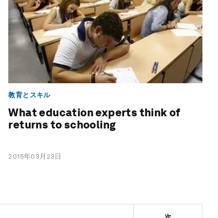
教育とスキル
What education experts think of
returns to schooling
2015年03月23日
次