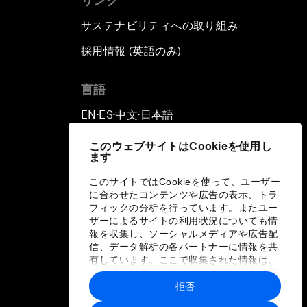
リンク
サステナビリティへの取り組み
採用情報 (英語のみ)
て
言語
EN
ES
中文
日本語
▪
▪
▪
このウェブサイトはCookieを使用し
ます
このサイトではCookieを使って、ユーザー
に合わせたコンテンツや広告の表示、トラ
フィックの分析を行っています。またユー
ザーによるサイトの利用状況についても情
報を収集し、ソーシャルメディアや広告配
信、データ解析の各パートナーに情報を共
有しています。ここで収集された情報は、
ユーザーが各パートナーに提供した他の情
報や各パートナーのサービスを使用した際
拒否
に収集された情報と組み合わされ、各パー