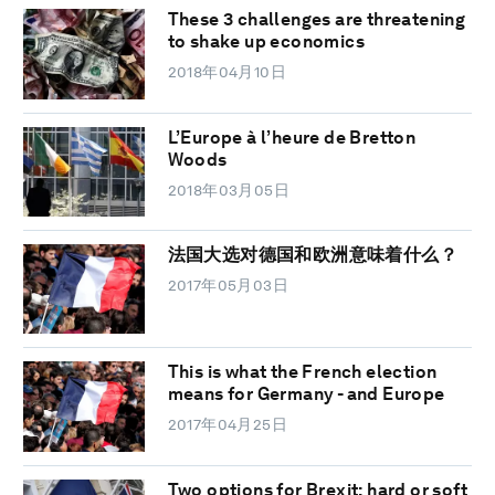
These 3 challenges are threatening
to shake up economics
2018年04月10日
L’Europe à l’heure de Bretton
Woods
2018年03月05日
法国大选对德国和欧洲意味着什么？
2017年05月03日
This is what the French election
means for Germany - and Europe
2017年04月25日
Two options for Brexit: hard or soft