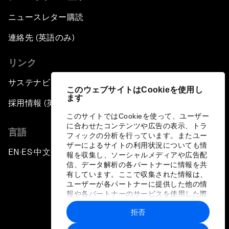
ニュースレター購読
連絡先 (英語のみ)
リンク
サステナビリティへの取り組み
このウェブサイトはCookieを使用し
ます
採用情報 (英語のみ)
このサイトではCookieを使って、ユーザー
に合わせたコンテンツや広告の表示、トラ
言語
フィックの分析を行っています。またユー
ザーによるサイトの利用状況についても情
EN
ES
中文
日本語
▪
▪
▪
報を収集し、ソーシャルメディアや広告配
信、データ解析の各パートナーに情報を共
有しています。ここで収集された情報は、
ユーザーが各パートナーに提供した他の情
報や各パートナーのサービスを使用した際
に収集された情報と組み合わされ、各パー
拒否
トナーによって使用されることがありま
プライバシーポリシーと利用規約
す。