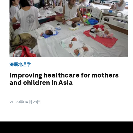
深層地理学
Improving healthcare for mothers
and children in Asia
2015年04月21日