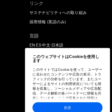
リンク
サステナビリティへの取り組み
採用情報 (英語のみ)
て
言語
EN
ES
中文
日本語
▪
▪
▪
このウェブサイトはCookieを使用し
ます
このサイトではCookieを使って、ユーザー
に合わせたコンテンツや広告の表示、トラ
フィックの分析を行っています。またユー
ザーによるサイトの利用状況についても情
報を収集し、ソーシャルメディアや広告配
信、データ解析の各パートナーに情報を共
有しています。ここで収集された情報は、
ユーザーが各パートナーに提供した他の情
報や各パートナーのサービスを使用した際
拒否