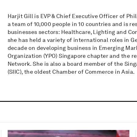
Harjit Gill is EVP & Chief Executive Officer of Ph
a team of 10,000 people in 10 countries and is re
businesses sectors: Healthcare, Lighting and Con
she has held a variety of international roles in 
decade on developing business in Emerging Mark
Organization (YPO) Singapore chapter and the re
Network. She is also a board member of the Si
(SIIC), the oldest Chamber of Commerce in Asia.