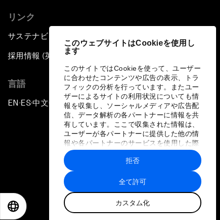
リンク
サステナビリティへの取り組み
このウェブサイトはCookieを使用し
ます
採用情報 (英語のみ)
このサイトではCookieを使って、ユーザー
に合わせたコンテンツや広告の表示、トラ
言語
フィックの分析を行っています。またユー
ザーによるサイトの利用状況についても情
EN
ES
中文
日本語
▪
▪
▪
報を収集し、ソーシャルメディアや広告配
信、データ解析の各パートナーに情報を共
有しています。ここで収集された情報は、
ユーザーが各パートナーに提供した他の情
報や各パートナーのサービスを使用した際
に収集された情報と組み合わされ、各パー
拒否
トナーによって使用されることがありま
プライバシーポリシーと利用規約
す。
全て許可
サイトマップ
カスタム化
©
2026
世界経済フォーラム
EN
ES
中文
日本語