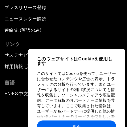
プレスリリース登録
ニュースレター購読
連絡先 (英語のみ)
リンク
サステナビリティへの取り組み
このウェブサイトはCookieを使用し
ます
採用情報 (英語のみ)
このサイトではCookieを使って、ユーザー
に合わせたコンテンツや広告の表示、トラ
言語
フィックの分析を行っています。またユー
ザーによるサイトの利用状況についても情
EN
ES
中文
日本語
▪
▪
▪
報を収集し、ソーシャルメディアや広告配
信、データ解析の各パートナーに情報を共
有しています。ここで収集された情報は、
ユーザーが各パートナーに提供した他の情
報や各パートナーのサービスを使用した際
に収集された情報と組み合わされ、各パー
拒否