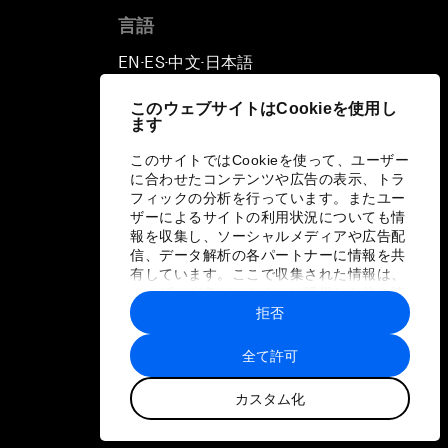
言語
EN
ES
中文
日本語
▪
▪
▪
このウェブサイトはCookieを使用し
ます
このサイトではCookieを使って、ユーザー
に合わせたコンテンツや広告の表示、トラ
フィックの分析を行っています。またユー
ザーによるサイトの利用状況についても情
報を収集し、ソーシャルメディアや広告配
信、データ解析の各パートナーに情報を共
有しています。ここで収集された情報は、
ユーザーが各パートナーに提供した他の情
報や各パートナーのサービスを使用した際
拒否
に収集された情報と組み合わされ、各パー
トナーによって使用されることがありま
全て許可
す。
カスタム化