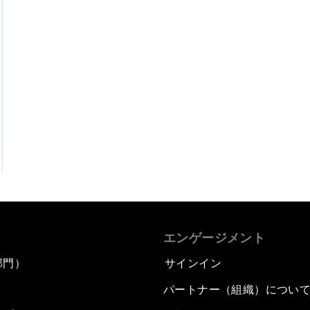
エンゲージメント
部門）
サインイン
パートナー（組織）につい