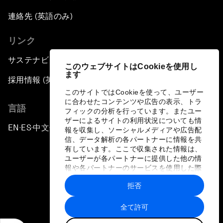
連絡先 (英語のみ)
リンク
サステナビリティへの取り組み
このウェブサイトはCookieを使用し
ます
採用情報 (英語のみ)
このサイトではCookieを使って、ユーザー
に合わせたコンテンツや広告の表示、トラ
言語
フィックの分析を行っています。またユー
ザーによるサイトの利用状況についても情
EN
ES
中文
日本語
▪
▪
▪
報を収集し、ソーシャルメディアや広告配
信、データ解析の各パートナーに情報を共
有しています。ここで収集された情報は、
ユーザーが各パートナーに提供した他の情
報や各パートナーのサービスを使用した際
に収集された情報と組み合わされ、各パー
拒否
トナーによって使用されることがありま
プライバシーポリシーと利用規約
す。
全て許可
サイトマップ