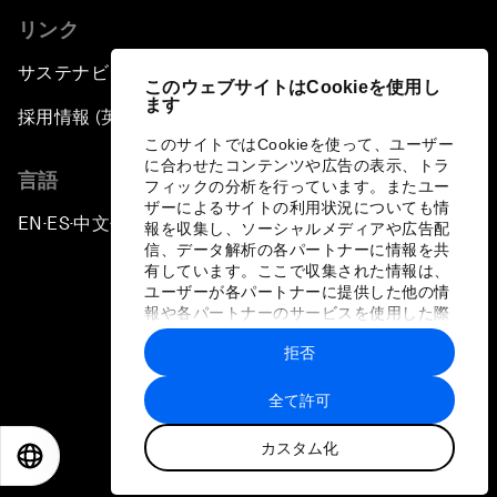
リンク
サステナビリティへの取り組み
このウェブサイトはCookieを使用し
ます
採用情報 (英語のみ)
このサイトではCookieを使って、ユーザー
に合わせたコンテンツや広告の表示、トラ
言語
フィックの分析を行っています。またユー
ザーによるサイトの利用状況についても情
EN
ES
中文
日本語
▪
▪
▪
報を収集し、ソーシャルメディアや広告配
信、データ解析の各パートナーに情報を共
有しています。ここで収集された情報は、
ユーザーが各パートナーに提供した他の情
報や各パートナーのサービスを使用した際
に収集された情報と組み合わされ、各パー
拒否
トナーによって使用されることがありま
プライバシーポリシーと利用規約
す。
全て許可
サイトマップ
カスタム化
©
2026
世界経済フォーラム
EN
ES
中文
日本語