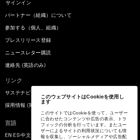
サインイン
パートナー（組織）について
参加する（個人、組織）
プレスリリース登録
ニュースレター購読
連絡先 (英語のみ)
リンク
サステナビリティへの取り組み
このウェブサイトはCookieを使用し
ます
採用情報 (英語のみ)
このサイトではCookieを使って、ユーザー
に合わせたコンテンツや広告の表示、トラ
言語
フィックの分析を行っています。またユー
ザーによるサイトの利用状況についても情
EN
ES
中文
日本語
▪
▪
▪
報を収集し、ソーシャルメディアや広告配