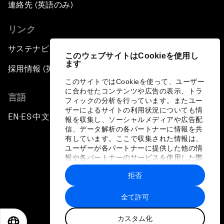
連絡先 (英語のみ)
リンク
サステナビリティへの取り組み
このウェブサイトはCookieを使用し
ます
採用情報 (英語のみ)
このサイトではCookieを使って、ユーザー
に合わせたコンテンツや広告の表示、トラ
言語
フィックの分析を行っています。またユー
ザーによるサイトの利用状況についても情
EN
ES
中文
日本語
▪
▪
▪
報を収集し、ソーシャルメディアや広告配
信、データ解析の各パートナーに情報を共
有しています。ここで収集された情報は、
ユーザーが各パートナーに提供した他の情
報や各パートナーのサービスを使用した際
に収集された情報と組み合わされ、各パー
拒否
トナーによって使用されることがありま
プライバシーポリシーと利用規約
す。
全て許可
サイトマップ
カスタム化
©
2026
世界経済フォーラム
EN
ES
中文
日本語