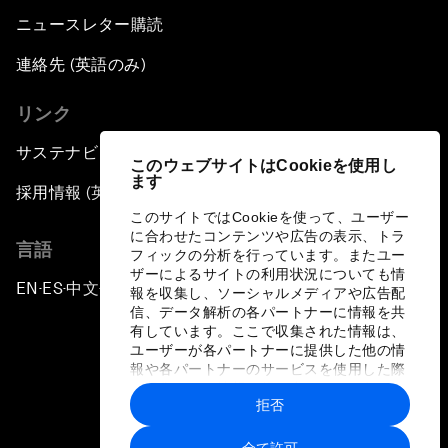
ニュースレター購読
連絡先 (英語のみ)
リンク
サステナビリティへの取り組み
このウェブサイトはCookieを使用し
ます
採用情報 (英語のみ)
このサイトではCookieを使って、ユーザー
に合わせたコンテンツや広告の表示、トラ
言語
フィックの分析を行っています。またユー
ザーによるサイトの利用状況についても情
EN
ES
中文
日本語
▪
▪
▪
報を収集し、ソーシャルメディアや広告配
信、データ解析の各パートナーに情報を共
有しています。ここで収集された情報は、
ユーザーが各パートナーに提供した他の情
報や各パートナーのサービスを使用した際
に収集された情報と組み合わされ、各パー
拒否
トナーによって使用されることがありま
プライバシーポリシーと利用規約
す。
全て許可