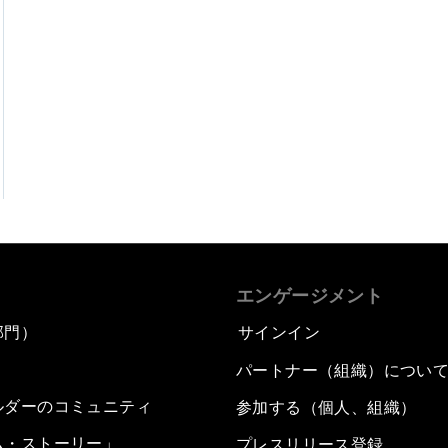
エンゲージメント
部門）
サインイン
パートナー（組織）につい
ルダーのコミュニティ
参加する（個人、組織）
ム・ストーリー」
プレスリリース登録