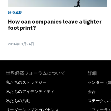
経済成長
How can companies leave a lighter
footprint?
2014年01月24日
世界経済フォーラムについて
詳細
私たちのストラテジー
センター（
私たちのアイデンティティ
会合
私たちの活動
ステークホ
リーダーシップとガバナンス
「フォーラ