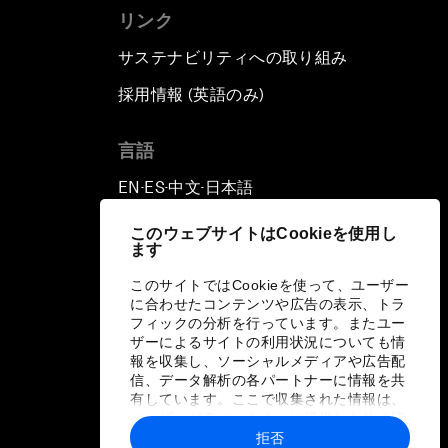
リンク
サステナビリティへの取り組み
採用情報 (英語のみ)
て
言語
EN
ES
中文
日本語
▪
▪
▪
このウェブサイトはCookieを使用し
ます
このサイトではCookieを使って、ユーザー
に合わせたコンテンツや広告の表示、トラ
フィックの分析を行っています。またユー
ザーによるサイトの利用状況についても情
報を収集し、ソーシャルメディアや広告配
信、データ解析の各パートナーに情報を共
有しています。ここで収集された情報は、
ユーザーが各パートナーに提供した他の情
報や各パートナーのサービスを使用した際
拒否