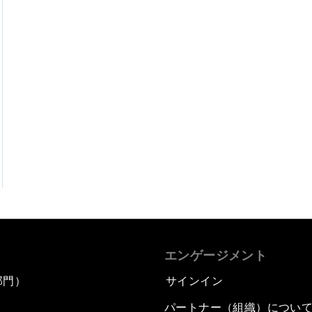
エンゲージメント
部門）
サインイン
パートナー（組織）につい