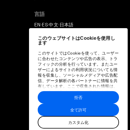
言語
EN
ES
中文
日本語
▪
▪
▪
このウェブサイトはCookieを使用し
ます
このサイトではCookieを使って、ユーザー
に合わせたコンテンツや広告の表示、トラ
フィックの分析を行っています。またユー
ザーによるサイトの利用状況についても情
報を収集し、ソーシャルメディアや広告配
信、データ解析の各パートナーに情報を共
有しています。ここで収集された情報は、
ユーザーが各パートナーに提供した他の情
報や各パートナーのサービスを使用した際
拒否
に収集された情報と組み合わされ、各パー
トナーによって使用されることがありま
全て許可
す。
カスタム化