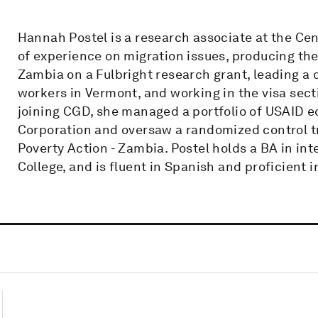
Hannah Postel is a research associate at the Ce
of experience on migration issues, producing the 
Zambia on a Fulbright research grant, leading a
workers in Vermont, and working in the visa sec
joining CGD, she managed a portfolio of USAID 
Corporation and oversaw a randomized control tr
Poverty Action - Zambia. Postel holds a BA in in
College, and is fluent in Spanish and proficient