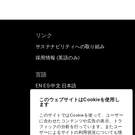
リンク
サステナビリティへの取り組み
採用情報 (英語のみ)
て
言語
EN
ES
中文
日本語
▪
▪
▪
このウェブサイトはCookieを使用し
ます
このサイトではCookieを使って、ユーザー
に合わせたコンテンツや広告の表示、トラ
フィックの分析を行っています。またユー
ザーによるサイトの利用状況についても情