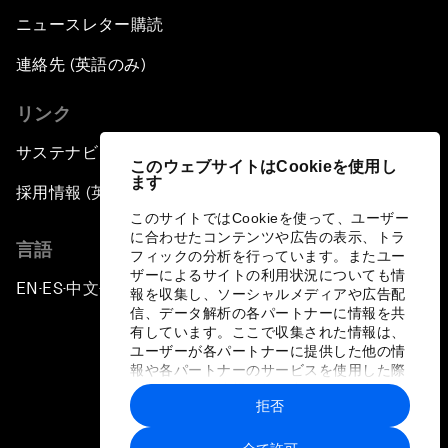
ニュースレター購読
連絡先 (英語のみ)
リンク
サステナビリティへの取り組み
このウェブサイトはCookieを使用し
ます
採用情報 (英語のみ)
このサイトではCookieを使って、ユーザー
に合わせたコンテンツや広告の表示、トラ
言語
フィックの分析を行っています。またユー
ザーによるサイトの利用状況についても情
EN
ES
中文
日本語
▪
▪
▪
報を収集し、ソーシャルメディアや広告配
信、データ解析の各パートナーに情報を共
有しています。ここで収集された情報は、
ユーザーが各パートナーに提供した他の情
報や各パートナーのサービスを使用した際
に収集された情報と組み合わされ、各パー
拒否
トナーによって使用されることがありま
プライバシーポリシーと利用規約
す。