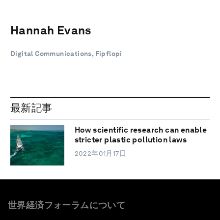
Hannah Evans
Digital Communications, Fipflopi
最新記事
How scientific research can enable
stricter plastic pollution laws
2022年01月17日
世界経済フォーラムについて