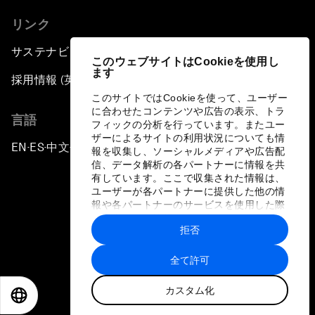
リンク
サステナビリティへの取り組み
このウェブサイトはCookieを使用し
ます
採用情報 (英語のみ)
このサイトではCookieを使って、ユーザー
に合わせたコンテンツや広告の表示、トラ
言語
フィックの分析を行っています。またユー
ザーによるサイトの利用状況についても情
EN
ES
中文
日本語
▪
▪
▪
報を収集し、ソーシャルメディアや広告配
信、データ解析の各パートナーに情報を共
有しています。ここで収集された情報は、
ユーザーが各パートナーに提供した他の情
報や各パートナーのサービスを使用した際
に収集された情報と組み合わされ、各パー
拒否
トナーによって使用されることがありま
プライバシーポリシーと利用規約
す。
全て許可
サイトマップ
カスタム化
©
2026
世界経済フォーラム
EN
ES
中文
日本語