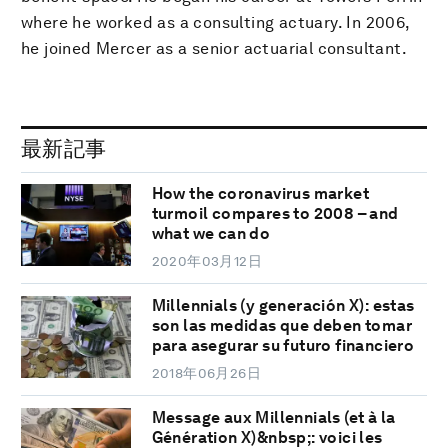
where he worked as a consulting actuary. In 2006,
he joined Mercer as a senior actuarial consultant.
最新記事
How the coronavirus market
turmoil compares to 2008 – and
what we can do
2020年03月12日
Millennials (y generación X): estas
son las medidas que deben tomar
para asegurar su futuro financiero
2018年06月26日
Message aux Millennials (et à la
Génération X)&nbsp;: voici les