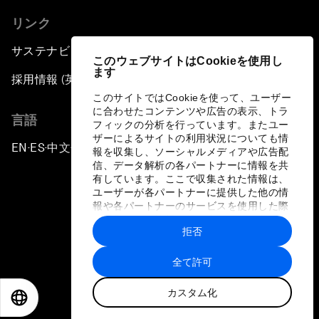
リンク
サステナビリティへの取り組み
このウェブサイトはCookieを使用し
ます
採用情報 (英語のみ)
このサイトではCookieを使って、ユーザー
に合わせたコンテンツや広告の表示、トラ
言語
フィックの分析を行っています。またユー
ザーによるサイトの利用状況についても情
EN
ES
中文
日本語
▪
▪
▪
報を収集し、ソーシャルメディアや広告配
信、データ解析の各パートナーに情報を共
有しています。ここで収集された情報は、
ユーザーが各パートナーに提供した他の情
報や各パートナーのサービスを使用した際
に収集された情報と組み合わされ、各パー
拒否
トナーによって使用されることがありま
プライバシーポリシーと利用規約
す。
全て許可
サイトマップ
カスタム化
©
2026
世界経済フォーラム
EN
ES
中文
日本語