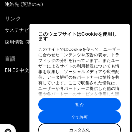
連絡先 (英語のみ)
リンク
サステナビリティへの取り組み
このウェブサイトはCookieを使用し
ます
採用情報 (英語のみ)
このサイトではCookieを使って、ユーザー
に合わせたコンテンツや広告の表示、トラ
言語
フィックの分析を行っています。またユー
ザーによるサイトの利用状況についても情
EN
ES
中文
日本語
▪
▪
▪
報を収集し、ソーシャルメディアや広告配
信、データ解析の各パートナーに情報を共
有しています。ここで収集された情報は、
ユーザーが各パートナーに提供した他の情
報や各パートナーのサービスを使用した際
に収集された情報と組み合わされ、各パー
拒否
トナーによって使用されることがありま
プライバシーポリシーと利用規約
す。
全て許可
サイトマップ
カスタム化
©
2026
世界経済フォーラム