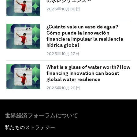
の水レジリエンス～
2025年10月30日
¿Cuánto vale un vaso de agua?
Cómo puede la innovación
financiera impulsar la resiliencia
hídrica global
2025年10月27日
What is a glass of water worth? How
financing innovation can boost
global water resilience
2025年10月20日
世界経済フォーラムについて
私たちのストラテジー