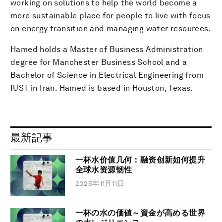
working on solutions to help the world become a
more sustainable place for people to live with focus
on energy transition and managing water resources.
Hamed holds a Master of Business Administration
degree for Manchester Business School and a
Bachelor of Science in Electrical Engineering from
IUST in Iran. Hamed is based in Houston, Texas.
最新記事
一杯水价值几何：融资创新如何提升
全球水资源韧性
2025年11月11日
一杯の水の価値～資金が高める世界