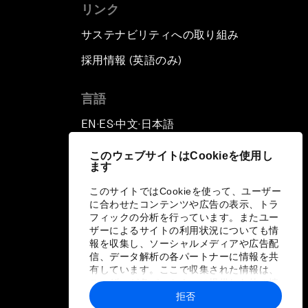
リンク
サステナビリティへの取り組み
採用情報 (英語のみ)
て
言語
EN
ES
中文
日本語
▪
▪
▪
このウェブサイトはCookieを使用し
ます
このサイトではCookieを使って、ユーザー
に合わせたコンテンツや広告の表示、トラ
フィックの分析を行っています。またユー
ザーによるサイトの利用状況についても情
報を収集し、ソーシャルメディアや広告配
信、データ解析の各パートナーに情報を共
有しています。ここで収集された情報は、
ユーザーが各パートナーに提供した他の情
報や各パートナーのサービスを使用した際
拒否