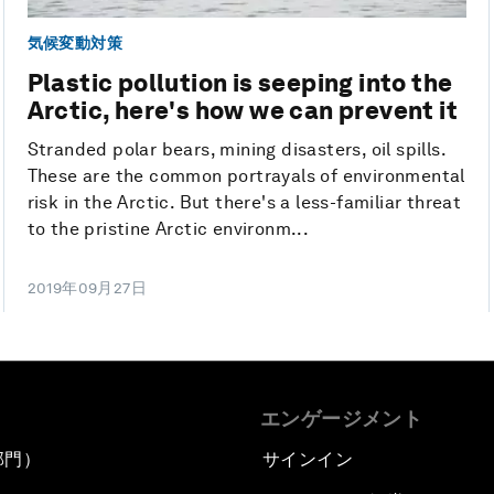
気候変動対策
Plastic pollution is seeping into the
Arctic, here's how we can prevent it
Stranded polar bears, mining disasters, oil spills.
These are the common portrayals of environmental
risk in the Arctic. But there's a less-familiar threat
to the pristine Arctic environm...
2019年09月27日
エンゲージメント
部門）
サインイン