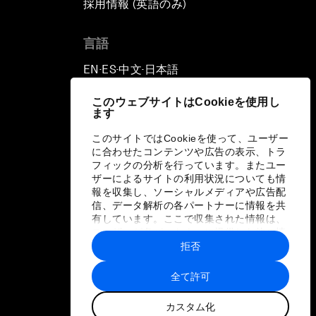
採用情報 (英語のみ)
て
言語
EN
ES
中文
日本語
▪
▪
▪
このウェブサイトはCookieを使用し
ます
このサイトではCookieを使って、ユーザー
に合わせたコンテンツや広告の表示、トラ
フィックの分析を行っています。またユー
ザーによるサイトの利用状況についても情
報を収集し、ソーシャルメディアや広告配
信、データ解析の各パートナーに情報を共
有しています。ここで収集された情報は、
ユーザーが各パートナーに提供した他の情
報や各パートナーのサービスを使用した際
拒否
に収集された情報と組み合わされ、各パー
トナーによって使用されることがありま
全て許可
す。
カスタム化