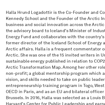
Halla Hrund Logadottir is the Co-Founder and Co-D
Kennedy School and the Founder of the Arctic In
business and social innovation across the Arctic 
the advisory board to Iceland's Minister of Indu
Energy Fund and collaborates with the country's s
former director of the Iceland School of Energy 
Arctic affairs. Halla is a frequent commentator 
Arctic. She was one of the 15 invited writers in 
sustainable energy published in relation to COP
Arctic Transformation Map. Among her other role
non-profit; a global mentorship program which 
vision, and skills needed to take on public leade
entrepreneurship training program in Togo, West Af
OECD in Paris, and as an EU and bilateral officer 
Brussels. In 2016, Halla was selected as a Loui
Harvard's Center for Public Leadership and ea