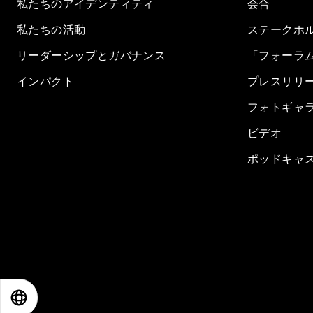
私たちのアイデンティティ
会合
私たちの活動
ステークホ
リーダーシップとガバナンス
「フォーラ
インパクト
プレスリリ
フォトギャ
ビデオ
ポッドキャ
EN
ES
中文
日本語