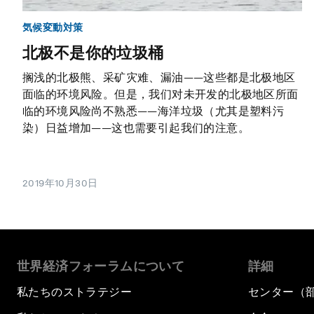
気候変動対策
北极不是你的垃圾桶
搁浅的北极熊、采矿灾难、漏油——这些都是北极地区
面临的环境风险。但是，我们对未开发的北极地区所面
临的环境风险尚不熟悉——海洋垃圾（尤其是塑料污
染）日益增加——这也需要引起我们的注意。
2019年10月30日
世界経済フォーラムについて
詳細
私たちのストラテジー
センター（