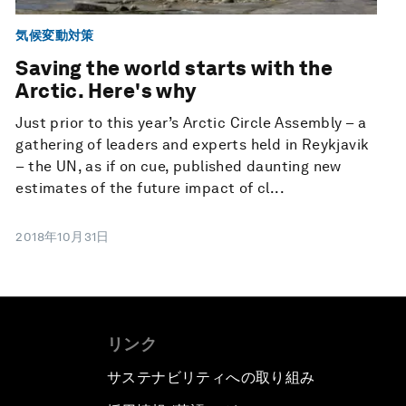
気候変動対策
Saving the world starts with the
Arctic. Here's why
Just prior to this year’s Arctic Circle Assembly – a
gathering of leaders and experts held in Reykjavik
– the UN, as if on cue, published daunting new
estimates of the future impact of cl...
2018年10月31日
リンク
サステナビリティへの取り組み