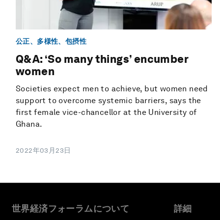
公正、多様性、包摂性
Q&A: ‘So many things’ encumber
women
Societies expect men to achieve, but women need
support to overcome systemic barriers, says the
first female vice-chancellor at the University of
Ghana.
2022年03月23日
世界経済フォーラムについて
詳細