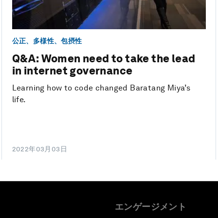
公正、多様性、包摂性
Q&A: Women need to take the lead
in internet governance
Learning how to code changed Baratang Miya’s
life.
2022年03月03日
エンゲージメント