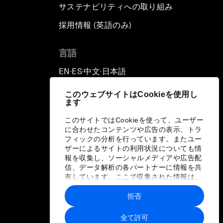
サステナビリティへの取り組み
採用情報 (英語のみ)
て
言語
EN
ES
中文
日本語
▪
▪
▪
このウェブサイトはCookieを使用し
ます
このサイトではCookieを使って、ユーザー
に合わせたコンテンツや広告の表示、トラ
フィックの分析を行っています。またユー
ザーによるサイトの利用状況についても情
報を収集し、ソーシャルメディアや広告配
信、データ解析の各パートナーに情報を共
有しています。ここで収集された情報は、
ユーザーが各パートナーに提供した他の情
報や各パートナーのサービスを使用した際
拒否
に収集された情報と組み合わされ、各パー
トナーによって使用されることがありま
全て許可