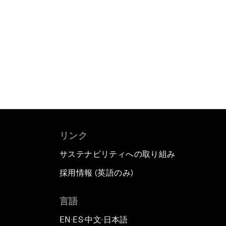
リンク
サステナビリティへの取り組み
採用情報 (英語のみ)
て
言語
EN
ES
中文
日本語
▪
▪
▪