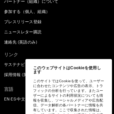
パートナー（組織）について
参加する（個人、組織）
プレスリリース登録
ニュースレター購読
連絡先 (英語のみ)
リンク
サステナビリティへの取り組み
このウェブサイトはCookieを使用し
ます
採用情報 (英語のみ)
このサイトではCookieを使って、ユーザー
に合わせたコンテンツや広告の表示、トラ
言語
フィックの分析を行っています。またユー
ザーによるサイトの利用状況についても情
EN
ES
中文
日本語
▪
▪
▪
報を収集し、ソーシャルメディアや広告配
信、データ解析の各パートナーに情報を共
有しています。ここで収集された情報は、