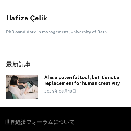
Hafize Çelik
PhD candidate in management, University of Bath
最新記事
AI is a powerful tool, but it's not a
replacement for human creativity
2023年06月16日
世界経済フォーラムについて