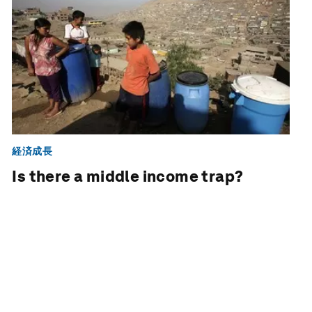
経済成長
Is there a middle income trap?