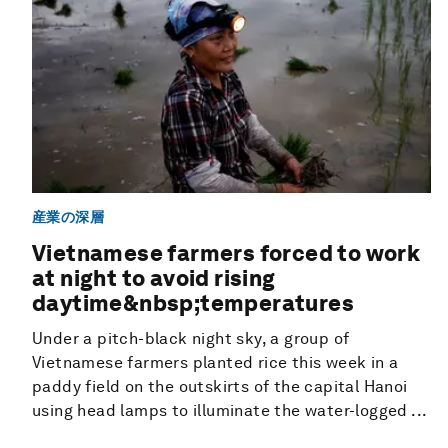
産業の深層
Vietnamese farmers forced to work
at night to avoid rising
daytime&nbsp;temperatures
Under a pitch-black night sky, a group of
Vietnamese farmers planted rice this week in a
paddy field on the outskirts of the capital Hanoi
using head lamps to illuminate the water-logged ...