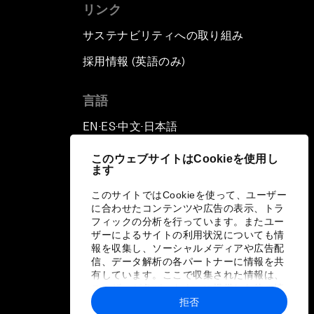
リンク
サステナビリティへの取り組み
採用情報 (英語のみ)
て
言語
EN
ES
中文
日本語
▪
▪
▪
このウェブサイトはCookieを使用し
ます
このサイトではCookieを使って、ユーザー
に合わせたコンテンツや広告の表示、トラ
フィックの分析を行っています。またユー
ザーによるサイトの利用状況についても情
報を収集し、ソーシャルメディアや広告配
信、データ解析の各パートナーに情報を共
有しています。ここで収集された情報は、
ユーザーが各パートナーに提供した他の情
報や各パートナーのサービスを使用した際
拒否