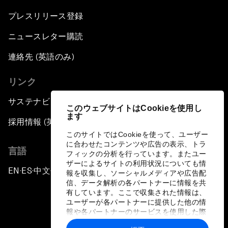
プレスリリース登録
ニュースレター購読
連絡先 (英語のみ)
リンク
サステナビリティへの取り組み
このウェブサイトはCookieを使用し
ます
採用情報 (英語のみ)
このサイトではCookieを使って、ユーザー
に合わせたコンテンツや広告の表示、トラ
言語
フィックの分析を行っています。またユー
ザーによるサイトの利用状況についても情
EN
ES
中文
日本語
▪
▪
▪
報を収集し、ソーシャルメディアや広告配
信、データ解析の各パートナーに情報を共
有しています。ここで収集された情報は、
ユーザーが各パートナーに提供した他の情
報や各パートナーのサービスを使用した際
に収集された情報と組み合わされ、各パー