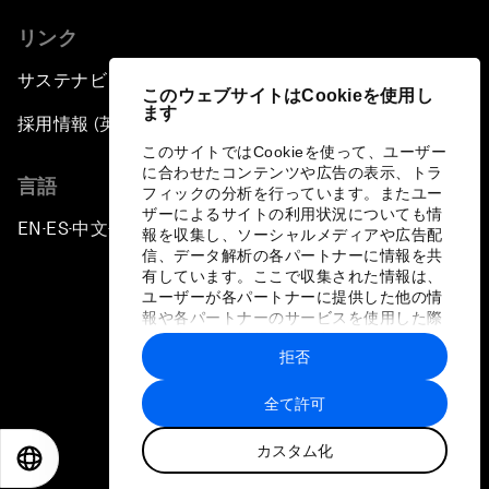
リンク
サステナビリティへの取り組み
このウェブサイトはCookieを使用し
ます
採用情報 (英語のみ)
このサイトではCookieを使って、ユーザー
に合わせたコンテンツや広告の表示、トラ
言語
フィックの分析を行っています。またユー
ザーによるサイトの利用状況についても情
EN
ES
中文
日本語
▪
▪
▪
報を収集し、ソーシャルメディアや広告配
信、データ解析の各パートナーに情報を共
有しています。ここで収集された情報は、
ユーザーが各パートナーに提供した他の情
報や各パートナーのサービスを使用した際
に収集された情報と組み合わされ、各パー
拒否
トナーによって使用されることがありま
プライバシーポリシーと利用規約
す。
全て許可
サイトマップ
カスタム化
©
2026
世界経済フォーラム
EN
ES
中文
日本語