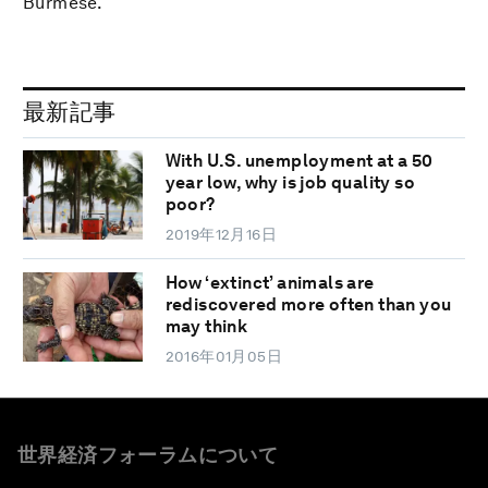
Burmese.
最新記事
With U.S. unemployment at a 50
year low, why is job quality so
poor?
2019年12月16日
How ‘extinct’ animals are
rediscovered more often than you
may think
2016年01月05日
世界経済フォーラムについて