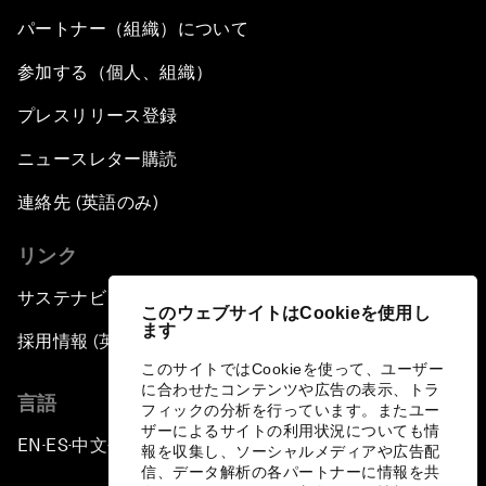
パートナー（組織）について
参加する（個人、組織）
プレスリリース登録
ニュースレター購読
連絡先 (英語のみ)
リンク
サステナビリティへの取り組み
このウェブサイトはCookieを使用し
ます
採用情報 (英語のみ)
このサイトではCookieを使って、ユーザー
に合わせたコンテンツや広告の表示、トラ
言語
フィックの分析を行っています。またユー
ザーによるサイトの利用状況についても情
EN
ES
中文
日本語
▪
▪
▪
報を収集し、ソーシャルメディアや広告配
信、データ解析の各パートナーに情報を共