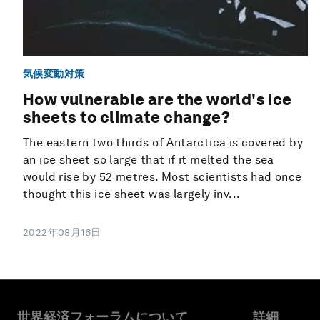
気候変動対策
How vulnerable are the world's ice
sheets to climate change?
The eastern two thirds of Antarctica is covered by
an ice sheet so large that if it melted the sea
would rise by 52 metres. Most scientists had once
thought this ice sheet was largely inv...
2022年08月16日
世界経済フォーラムについて
詳細