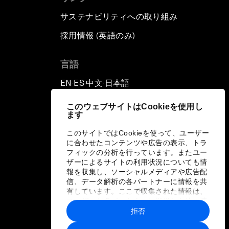
サステナビリティへの取り組み
採用情報 (英語のみ)
て
言語
EN
ES
中文
日本語
▪
▪
▪
このウェブサイトはCookieを使用し
ます
このサイトではCookieを使って、ユーザー
に合わせたコンテンツや広告の表示、トラ
フィックの分析を行っています。またユー
ザーによるサイトの利用状況についても情
報を収集し、ソーシャルメディアや広告配
信、データ解析の各パートナーに情報を共
有しています。ここで収集された情報は、
ユーザーが各パートナーに提供した他の情
報や各パートナーのサービスを使用した際
拒否
に収集された情報と組み合わされ、各パー