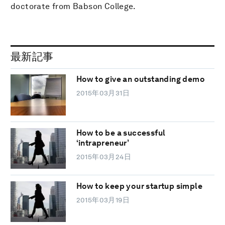
doctorate from Babson College.
最新記事
How to give an outstanding demo
2015年03月31日
How to be a successful
‘intrapreneur’
2015年03月24日
How to keep your startup simple
2015年03月19日