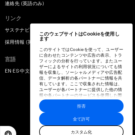
連絡先 (英語のみ)
リンク
サステナビリティへの取り組み
このウェブサイトはCookieを使用し
ます
採用情報 (英語のみ)
このサイトではCookieを使って、ユーザー
に合わせたコンテンツや広告の表示、トラ
言語
フィックの分析を行っています。またユー
ザーによるサイトの利用状況についても情
EN
ES
中文
日本語
▪
▪
▪
報を収集し、ソーシャルメディアや広告配
信、データ解析の各パートナーに情報を共
有しています。ここで収集された情報は、
ユーザーが各パートナーに提供した他の情
報や各パートナーのサービスを使用した際
に収集された情報と組み合わされ、各パー
拒否
トナーによって使用されることがありま
プライバシーポリシーと利用規約
す。
全て許可
サイトマップ
カスタム化
©
2026
世界経済フォーラム
EN
ES
中文
日本語