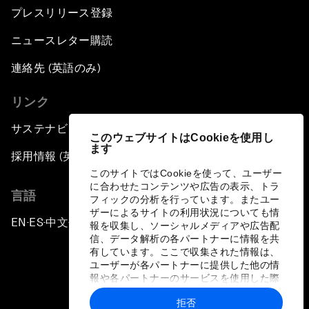
プレスリリース登録
ニュースレター購読
連絡先 (英語のみ)
リンク
サステナビリティへの取り組み
このウェブサイトはCookieを使用し
ます
採用情報 (英語のみ)
このサイトではCookieを使って、ユーザー
に合わせたコンテンツや広告の表示、トラ
言語
フィックの分析を行っています。またユー
ザーによるサイトの利用状況についても情
EN
ES
中文
日本語
▪
▪
▪
報を収集し、ソーシャルメディアや広告配
信、データ解析の各パートナーに情報を共
有しています。ここで収集された情報は、
ユーザーが各パートナーに提供した他の情
報や各パートナーのサービスを使用した際
に収集された情報と組み合わされ、各パー
拒否
トナーによって使用されることがありま