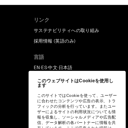
リンク
サステナビリティへの取り組み
採用情報 (英語のみ)
て
言語
EN
ES
中文
日本語
▪
▪
▪
このウェブサイトはCookieを使用し
ます
このサイトではCookieを使って、ユーザー
に合わせたコンテンツや広告の表示、トラ
フィックの分析を行っています。またユー
ザーによるサイトの利用状況についても情
報を収集し、ソーシャルメディアや広告配
信、データ解析の各パートナーに情報を共