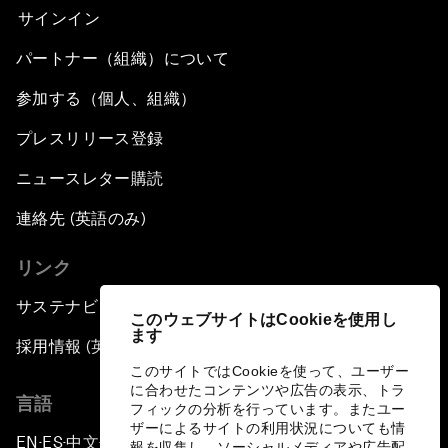
サインイン
パートナー（組織）について
参加する（個人、組織）
プレスリリース登録
ニュースレター購読
連絡先 (英語のみ)
リンク
サステナビリティへの取り組み
このウェブサイトはCookieを使用し
ます
採用情報 (英語のみ)
このサイトではCookieを使って、ユーザー
に合わせたコンテンツや広告の表示、トラ
言語
フィックの分析を行っています。またユー
ザーによるサイトの利用状況についても情
EN
ES
中文
日本語
▪
▪
▪
報を収集し、ソーシャルメディアや広告配