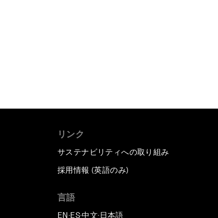
リンク
サステナビリティへの取り組み
採用情報 (英語のみ)
て
言語
EN
ES
中文
日本語
▪
▪
▪