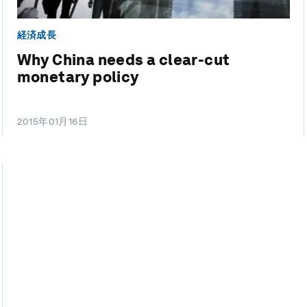
経済成長
Why China needs a clear-cut
monetary policy
2015年01月16日