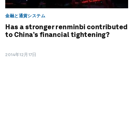
金融と通貨システム
Has a stronger renminbi contributed
to China’s financial tightening?
2014年12月17日