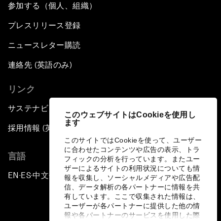
参加する（個人、組織）
プレスリリース登録
ニュースレター購読
連絡先 (英語のみ)
リンク
サステナビリティへの取り組み
このウェブサイトはCookieを使用し
ます
採用情報 (英語のみ)
このサイトではCookieを使って、ユーザー
に合わせたコンテンツや広告の表示、トラ
言語
フィックの分析を行っています。またユー
ザーによるサイトの利用状況についても情
EN
ES
中文
日本語
▪
▪
▪
報を収集し、ソーシャルメディアや広告配
信、データ解析の各パートナーに情報を共
有しています。ここで収集された情報は、
ユーザーが各パートナーに提供した他の情
報や各パートナーのサービスを使用した際