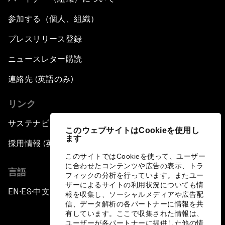
参加する（個人、組織）
プレスリリース登録
ニュースレター購読
連絡先 (英語のみ)
リンク
サステナビリティへの取り組み
このウェブサイトはCookieを使用し
ます
採用情報 (英語のみ)
このサイトではCookieを使って、ユーザー
に合わせたコンテンツや広告の表示、トラ
言語
フィックの分析を行っています。またユー
ザーによるサイトの利用状況についても情
EN
ES
中文
日本語
▪
▪
▪
報を収集し、ソーシャルメディアや広告配
信、データ解析の各パートナーに情報を共
有しています。ここで収集された情報は、
ユーザーが各パートナーに提供した他の情